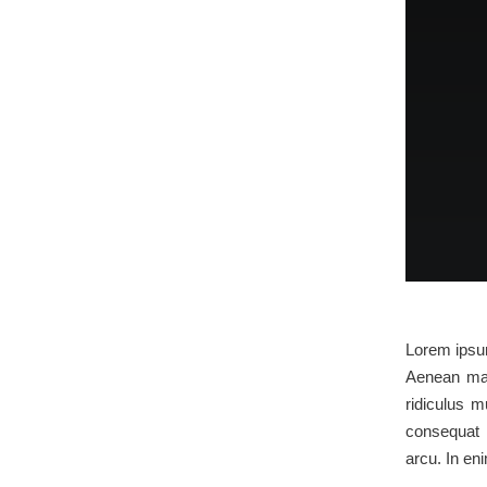
Lorem ipsum
Aenean mas
ridiculus m
consequat m
arcu. In eni