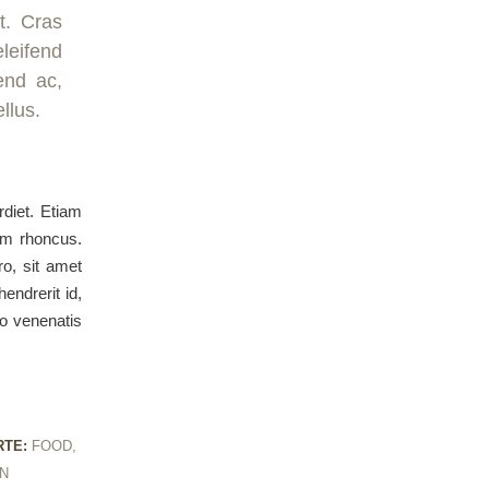
t. Cras
leifend
fend ac,
llus.
rdiet. Etiam
iam rhoncus.
o, sit amet
endrerit id,
ro venenatis
TE:
FOOD
,
N