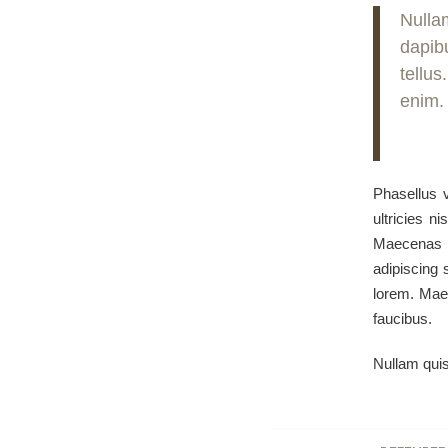
Nulla
dapib
tellus
enim. 
Phasellus v
ultricies n
Maecenas t
adipiscing 
lorem. Maec
faucibus.
Nullam quis