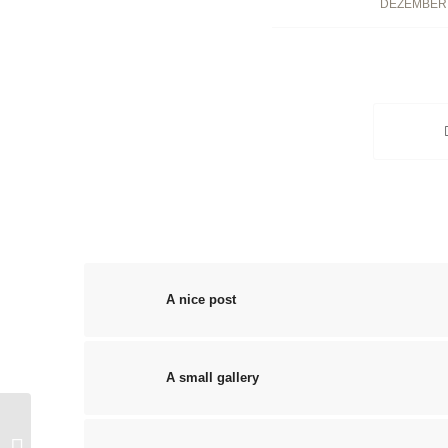
DEZEMBER 
A nice post
A small gallery
This is a post with post