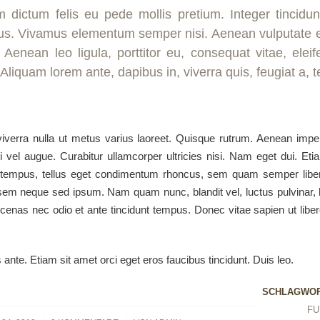
m dictum felis eu pede mollis pretium. Integer tincidun
us. Vivamus elementum semper nisi. Aenean vulputate e
. Aenean leo ligula, porttitor eu, consequat vitae, elei
Aliquam lorem ante, dapibus in, viverra quis, feugiat a, te
iverra nulla ut metus varius laoreet. Quisque rutrum. Aenean impe
isi vel augue. Curabitur ullamcorper ultricies nisi. Nam eget dui. Et
empus, tellus eget condimentum rhoncus, sem quam semper liber
sem neque sed ipsum. Nam quam nunc, blandit vel, luctus pulvinar, h
enas nec odio et ante tincidunt tempus. Donec vitae sapien ut libe
 ante. Etiam sit amet orci eget eros faucibus tincidunt. Duis leo.
SCHLAGWOR
FU