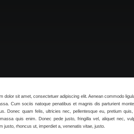
 dolor sit amet, consectetuer adipiscing elit. Aenean commodo ligula
sa. Cum sociis natoque penatibus et magnis dis parturient monte
us. Donec quam felis, ultricies nec, pellentesque eu, pretium quis
assa quis enim. Donec pede justo, fringilla vel, aliquet nec, vul
m justo, rhoncus ut, imperdiet a, venenatis vitae, justo.